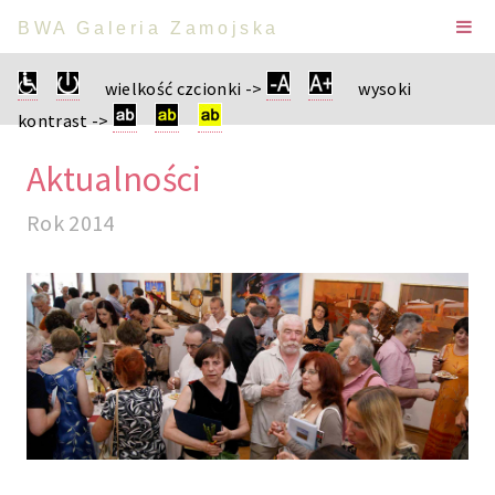
BWA Galeria Zamojska
wielkość czcionki ->
wysoki
kontrast ->
Aktualności
Rok 2014