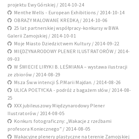
projektu Ewy Górskiej / 2014-10-24
Menthe Wells - European Exhibitions / 2014-10-14
OBRAZY MALOWANE KREDKĄ / 2014-10-06
25 lat partnerskiej współpracy-konkursy w BWA
Galerii Zamojskiej / 2014-10-01
Moje Miasto Dziedzictwem Kultury / 2014-09-22
MIĘDZYNARODOWY PLENER ILUSTRATORÓW / 2014-
09-03
W ŚWIECIE LIRYKI B. LEŚMIANA – wystawa ilustracji
ze zbiorów / 2014-08-29
Msza Św.w intencji Ś.P.Marii Majdan. / 2014-08-26
ULICA POETYCKA - podróż z bagażem słów / 2014-08-
25
XXX jubileuszowy Międzynarodowy Plener
Ilustratorów / 2014-08-05
Konkurs fotograficzny: „Wakacje z rzeźbami
profesora Koniecznego” / 2014-08-05
Wakacyjne plenery plastyczne na terenie Zamojskiej