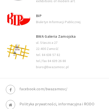
exhibitions of modern art.
BIP
Biuletyn Informacji Publicznej
BWA Galeria Zamojska
ul. Staszica 27
22-400 Zamość
tel. 84 638 57 82
tel./fax 84 639 26 88
biuro@bwazamosc.pl
facebook.com/bwazamosc/
Polityka prywatności, informacyjna i RODO