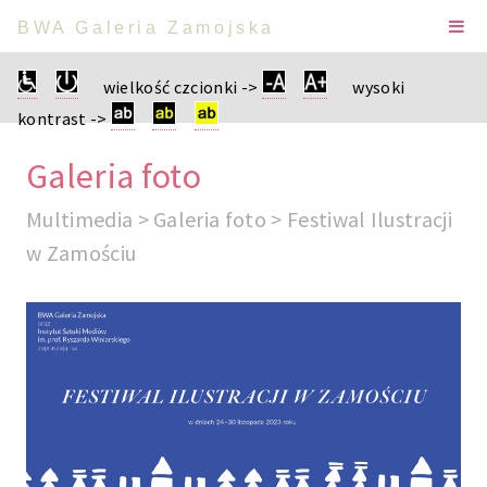
BWA Galeria Zamojska
wielkość czcionki ->
wysoki
kontrast ->
Galeria foto
Multimedia > Galeria foto > Festiwal Ilustracji
w Zamościu