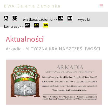
BWA Galeria Zamojska
wielkość czcionki ->
wysoki
kontrast ->
Aktualności
Arkadia - MITYCZNA KRAINA SZCZĘŚLIWOŚCI