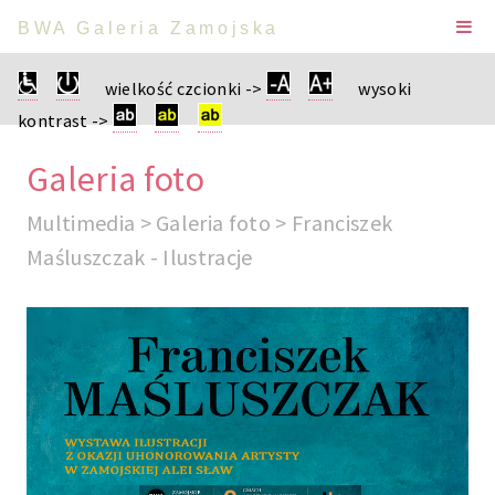
BWA Galeria Zamojska
wielkość czcionki ->
wysoki
kontrast ->
Galeria foto
Multimedia > Galeria foto > Franciszek
Maśluszczak - Ilustracje