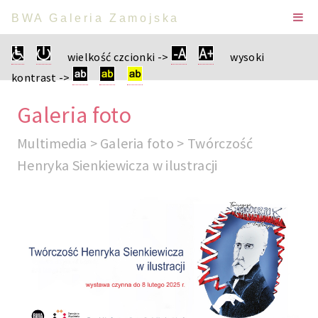
BWA Galeria Zamojska
wielkość czcionki ->
wysoki
kontrast ->
Galeria foto
Multimedia > Galeria foto > Twórczość
Henryka Sienkiewicza w ilustracji