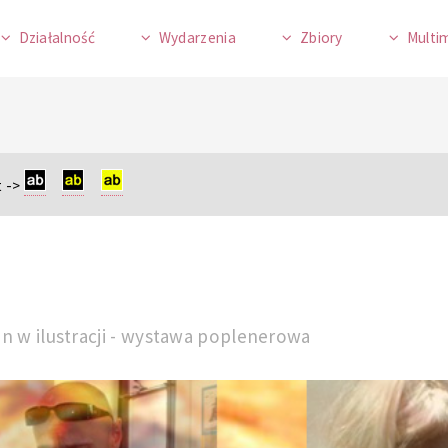
Działalność
Wydarzenia
Zbiory
Multi
 ->
an w ilustracji - wystawa poplenerowa