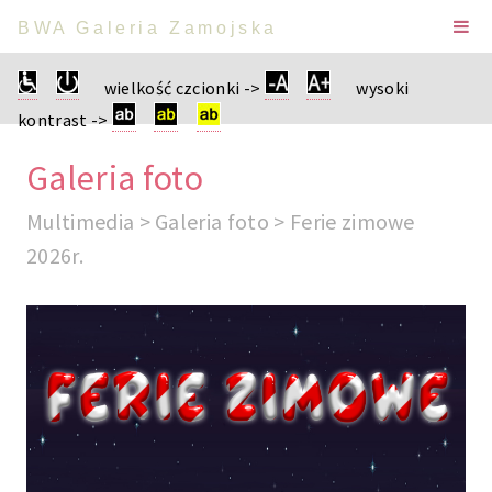
BWA Galeria Zamojska
wielkość czcionki ->
wysoki
kontrast ->
Galeria foto
Multimedia > Galeria foto > Ferie zimowe
2026r.