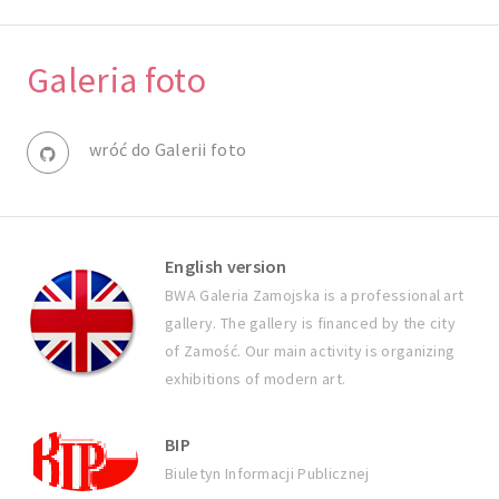
Galeria foto
wróć do Galerii foto
English version
BWA Galeria Zamojska is a professional art
gallery. The gallery is financed by the city
of Zamość. Our main activity is organizing
exhibitions of modern art.
BIP
Biuletyn Informacji Publicznej