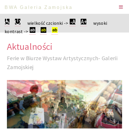
BWA Galeria Zamojska
wielkość czcionki ->
wysoki
kontrast ->
Aktualności
Ferie w Biurze Wystaw Artystycznych- Galerii
Zamojskiej