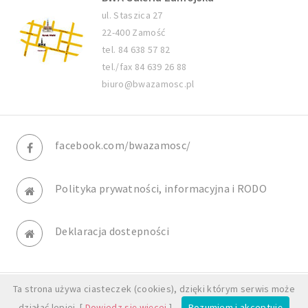
ul. Staszica 27
22-400 Zamość
tel. 84 638 57 82
tel./fax 84 639 26 88
biuro@bwazamosc.pl
facebook.com/bwazamosc/
Polityka prywatności, informacyjna i RODO
Deklaracja dostepności
Ta strona używa ciasteczek (cookies), dzięki którym serwis może
© BWA Galeria Zamojska. All rights reserved.
działać lepiej. [
Dowiedz się więcej
]
Rozumiem i akceptuję