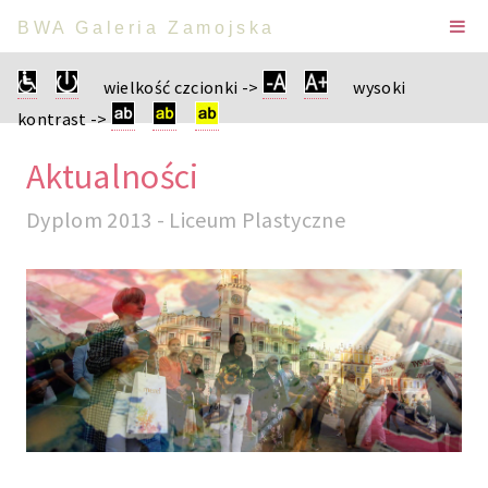
BWA Galeria Zamojska
wielkość czcionki ->
wysoki
kontrast ->
Aktualności
Dyplom 2013 - Liceum Plastyczne