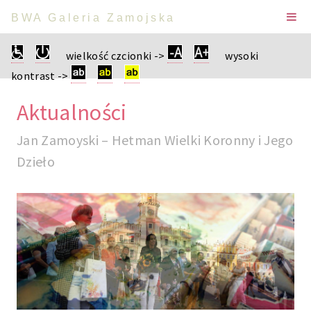
BWA Galeria Zamojska
wielkość czcionki ->
wysoki
kontrast ->
Aktualności
Jan Zamoyski – Hetman Wielki Koronny i Jego
Dzieło