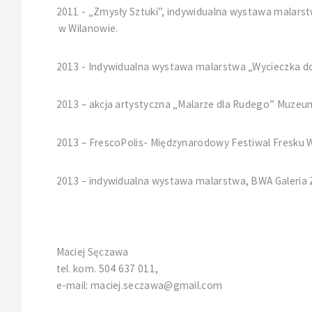
2011 - „Zmysły Sztuki”, indywidualna wystawa malars
w Wilanowie.
2013 - Indywidualna wystawa malarstwa „Wycieczka d
2013 – akcja artystyczna „Malarze dla Rudego” Muzeu
2013 – FrescoPolis- Międzynarodowy Festiwal Fresku
2013 – indywidualna wystawa malarstwa, BWA Galeria
Maciej Sęczawa
tel. kom. 504 637 011,
e-mail: maciej.seczawa@gmail.com