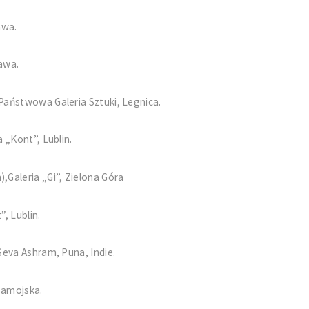
awa.
zawa.
omocje 1995”, Państwowa Galeria Sztuki, Legni
 „Kont”, Lublin.
Galeria „Gi”, Zielona Góra
, Lublin.
Seva Ashram, Puna, Indie.
Zamojska.