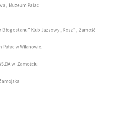
twa , Muzeum Pałac
o Błogostanu” Klub Jazzowy „Kosz” , Zamość
m Pałac w Wilanowie.
 WSZiA w Zamościu.
 Zamojska.