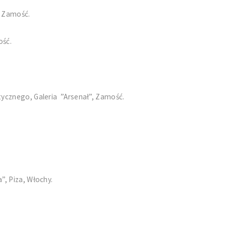
, Zamość.
ość.
ycznego, Galeria ”Arsenał”, Zamość.
”, Piza, Włochy.