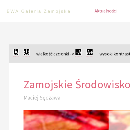
Aktualności
BWA Galeria Zamojska
wielkość czcionki ->
wysoki kontrast
Zamojskie Środowisko
Maciej Sęczawa