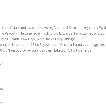
amościu.Studia w warszawskiej Akademii Sztuk Pięknych, na Wydz
 w Pracowni Technik Ściennych prof. Edwarda Tarkowskiego. Studi
prof. Stanisława Baja, prof. Jacka Dyżyńskiego.
ennych i instalacji.1988 r. Stypendium Ministra Kultury za osiągnię
08 r. Nagrodę Dyrektora Centrum Edukacji Artystycznej za
o”.
wa.
ja.