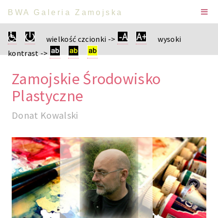
BWA Galeria Zamojska
wielkość czcionki ->
wysoki
kontrast ->
Zamojskie Środowisko
Plastyczne
Donat Kowalski