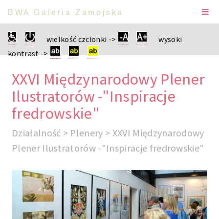
BWA Galeria Zamojska
wielkość czcionki ->
wysoki
kontrast ->
XXVI Międzynarodowy Plener
Ilustratorów -"Inspiracje
fredrowskie"
Działalność > Plenery > XXVI Międzynarodowy
Plener Ilustratorów -"Inspiracje fredrowskie"