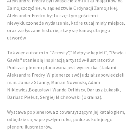
Aleksandra Fredry byli właścicielami kilku majątków na
Zamojszczyźnie, w sąsiedztwie Ordynacji Zamojskiej.
Aleksander Fredro był tu częstym gościem i
niewykluczone że wydarzenia, które tutaj miały miejsce,
oraz zasłyszane historie, stały się kanwą dla jego
utworów.
Tak więc autor m.in ."Zemsty"," Małpy w kąpieli", "Pawła i
Gawła" stanie się inspiracją artystów-ilustratorów.
Podczas pleneru planowana jest wycieczka-śladami
Aleksandra Fredry. W plenerze swój udział zapowiedzieli
m.in. Janusz Stanny, Marian Nowiński, Adam
Niklewicz,Bogusław i Wanda Orlińscy, Dariusz Łukasik,
Dariusz Piekut, Sergiej Michnowski (Ukraina).
Wystawa poplenerowa z towarzyszącym jej katalogiem,
odbędzie się w przyszłym roku, podczas kolejnego
pleneru ilustratorów.