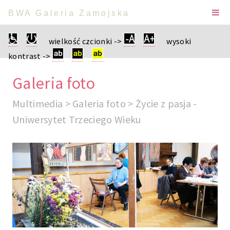
BWA Galeria Zamojska
wielkość czcionki ->
wysoki
kontrast ->
Galeria foto
Multimedia > Galeria foto > Życie z pasja -
Uniwersytet Trzeciego Wieku