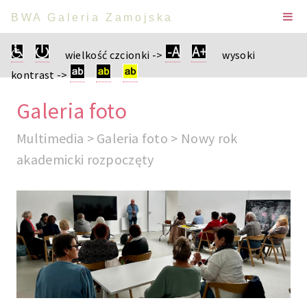
BWA Galeria Zamojska
wielkość czcionki ->
wysoki
kontrast ->
Galeria foto
Multimedia > Galeria foto > Nowy rok
akademicki rozpoczęty